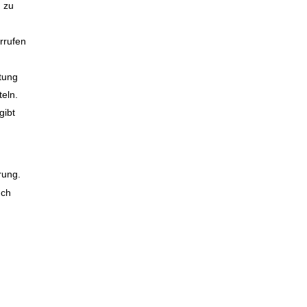
 zu
errufen
tung
teln.
gibt
rung.
uch