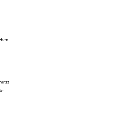
chen.
nutzt
b-