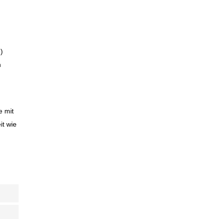
)
n
e mit
it wie
sent