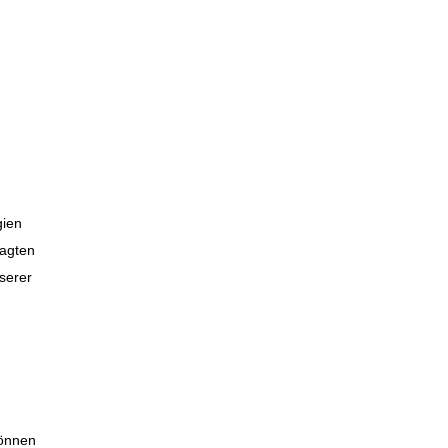
gien
ragten
serer
können