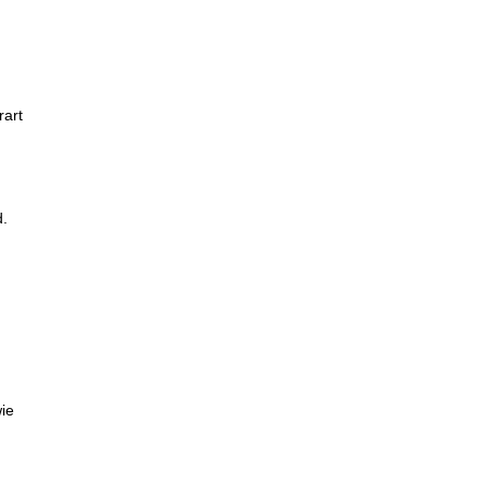
rart
d.
ie