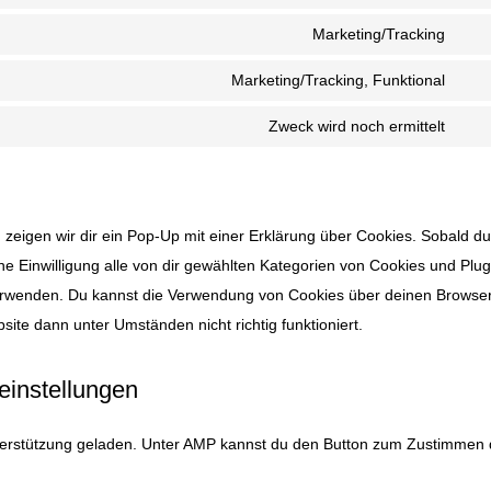
Con
serv
to
Marketing/Tracking
wor
Con
serv
to
Marketing/Tracking, Funktional
divi-
Con
serv
(ele
to
Zweck wird noch ermittelt
goog
Con
the
serv
map
to
you
serv
sons
zeigen wir dir ein Pop-Up mit einer Erklärung über Cookies. Sobald du
eine Einwilligung alle von dir gewählten Kategorien von Cookies und Plug
verwenden. Du kannst die Verwendung von Cookies über deinen Browse
site dann unter Umständen nicht richtig funktioniert.
einstellungen
Unterstützung geladen. Unter AMP kannst du den Button zum Zustimmen 