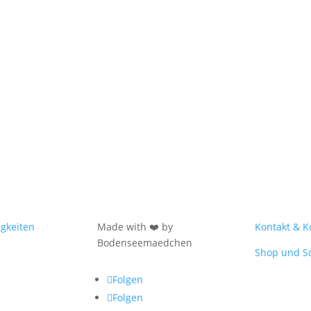
gkeiten
Made with ❤️ by
Kontakt & K
Bodenseemaedchen
e
Shop und S
Folgen
Folgen